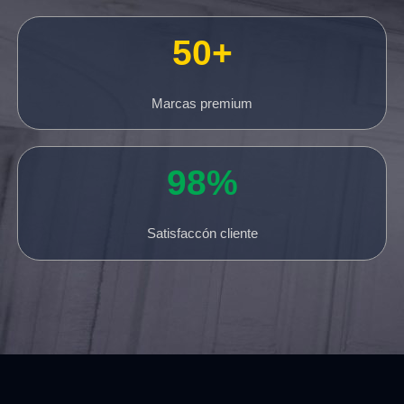
50+
Marcas premium
98%
Satisfaccón cliente