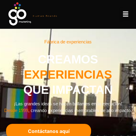
Fábrica de experiencias
CREAMOS
EXPERIENCIAS
QUE IMPACTAN
¡Las grandes ideas se hacen brillantes en la ejecución!
Desde 1999
, creando experiencias memorables de alto impacto.
Contáctanos aquí